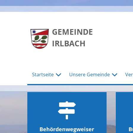
zum
zum
zum
Hauptmenu
Seiteninhalt
Footer
GEMEINDE
IRLBACH
Startseite
Unsere Gemeinde
Ver
Behördenwegweiser
B