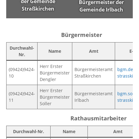
der Gemeinde
Bürgermeister der
Straßkirchen
Gemeinde Irlbach
Bürgermeister
Bürgermeister
Durchwahl-
Name
Amt
E-Ma
Nr.
Herr Erster
(09424)9424-
Bürgermeisteramt
bgm.deng
Bürgermeister
10
Straßkirchen
strasskirc
Dengler
Herr Erster
(09424)9424-
Bürgermeisteramt
bgm.solle
Bürgermeister
11
Irlbach
strasskirc
Soller
Rathausmitarbeiter
Rathausmitarbeiter
Durchwahl-Nr.
Name
Amt