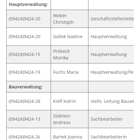
Hauptverwaltung:
Weber
(09424)9424-20
Geschäftsstellenleiter
Christoph
(09424)9424-20
Gollek Nadine
Hauptverwaltung
Prebeck
(09424)9424-15
Hauptverwaltung
Monika
(09424)9424-19
Fuchs Maria
Hauptverwaltung/Perso
Bauverwaltung:
(09424)9424-28
Kiefl Katrin
stellv. Leitung Bauamt
Stäblein
(09424)9424-13
Sachbearbeiter
Andreas
(09424)9424-26
Bartek Joanna
Sachbearbeiterin