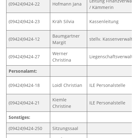
Leitung Finanzverwalt
(09424)9424-22
Hofmann Jana
/ Kämmerin
(09424)9424-23
Kräh Silvia
Kassenleitung
Baumgartner
(09424)9424-12
stellv. Kassenverwalter
Margit
Werner
(09424)9424-27
Liegenschaftsverwaltu
Christina
Personalamt:
(09424)9424-18
Loidl Christian
ILE Personalstelle
Kiemle
(09424)9424-21
ILE Personalstelle
Christine
Sonstiges:
(09424)9424-250
Sitzungssaal