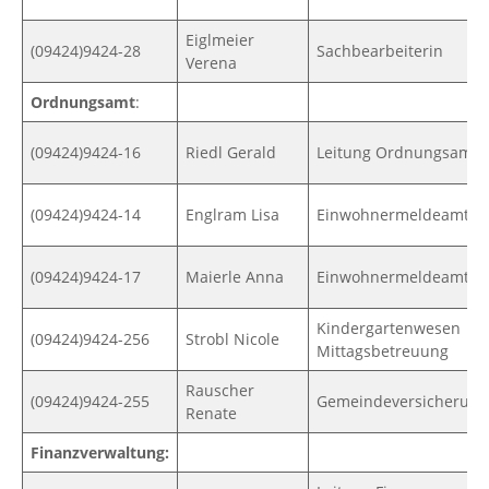
Eiglmeier
(09424)9424-28
Sachbearbeiterin
Verena
Ordnungsamt
:
(09424)9424-16
Riedl Gerald
Leitung Ordnungsamt
(09424)9424-14
Englram Lisa
Einwohnermeldeamt
(09424)9424-17
Maierle Anna
Einwohnermeldeamt
Kindergartenwesen
(09424)9424-256
Strobl Nicole
Mittagsbetreuung
Rauscher
(09424)9424-255
Gemeindeversicherun
Renate
Finanzverwaltung: