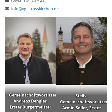
Fax:
(09424) 94 24 – 29
E-
info@vg-strasskirchen.de
Mail:
Gemeinschaftsvorsitzender
Stellv.
Andreas Dengler,
Gemeinschaftsvorsitzend
Erster Bürgermeister
Armin Soller, Erster