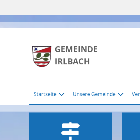
zum
zum
zum
Hauptmenu
Seiteninhalt
Footer
GEMEINDE
IRLBACH
Startseite
Unsere Gemeinde
Ver