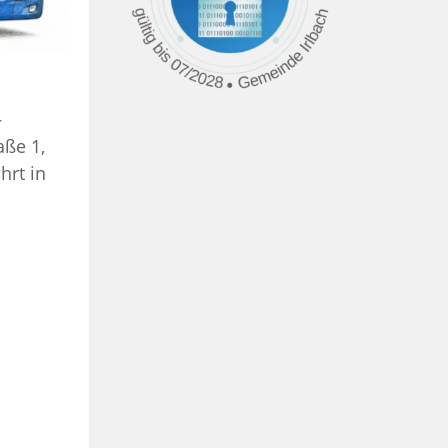
–
ße 1,
hrt in