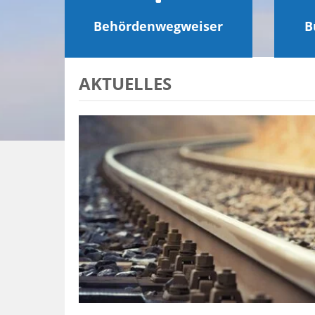
Behördenwegweiser
B
AKTUELLES