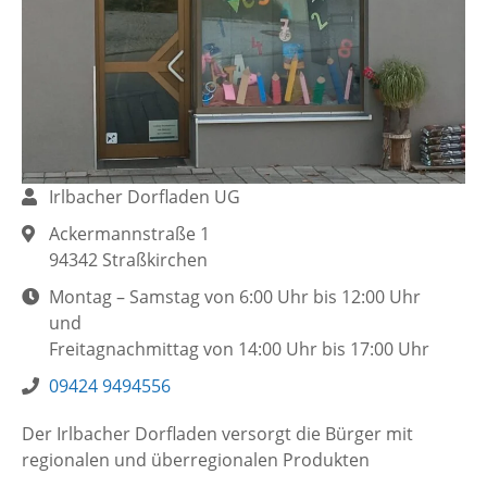
N
Irlbacher Dorfladen UG
a
A
Ackermannstraße 1
m
d
94342 Straßkirchen
e
r
Ö
Montag – Samstag von 6:00 Uhr bis 12:00 Uhr
:
e
f
und
s
f
Freitagnachmittag von 14:00 Uhr bis 17:00 Uhr
s
n
T
09424 9494556
e
u
e
:
n
Der Irlbacher Dorfladen versorgt die Bürger mit
l
g
regionalen und überregionalen Produkten
e
s