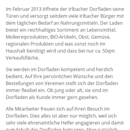
f
z
o
Im Februar 2013 öffnete der Irlbacher Dorfladen seine
e
n
Türen und versorgt seitdem viele Irlbacher Bürger mit
i
:
dem täglichen Bedarf an Nahrungsmitteln. Der Laden
t
bietet ein reichhaltiges Sortiment an Lebensmittel,
e
Molkereiprodukten, BIO-Artikeln, Obst, Gemüse,
n
regionalen Produkten und was sonst noch im
:
Haushalt benötigt wird und dass bei nur ca. 50qm
Verkaufsfläche.
Sie werden im Dorfladen kompetent und herzlich
bedient. Auf Ihre persönlichen Wünsche und den
Bestellungen von Vereinen stellt sich der Dorfladen
immer flexibel ein. Ob jung oder alt, sie sind im
Dorfladen als Kunde immer gern gesehen.
Alle Mitarbeiter freuen sich auf ihren Besuch im
Dorfladen. Dies alles ist aber nur möglich, weil sich
sehr viele ehrenamtliche Helfer engagieren und damit
zum Erhalt des Dorfladen beitragen. Aber natürlich