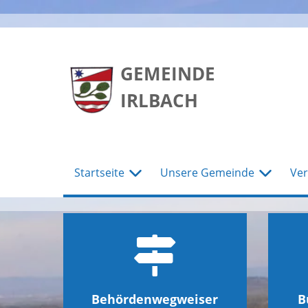
zum
zum
zum
Hauptmenu
Seiteninhalt
Footer
GEMEINDE
IRLBACH
Startseite
Unsere Gemeinde
Ver
Behördenwegweiser
B