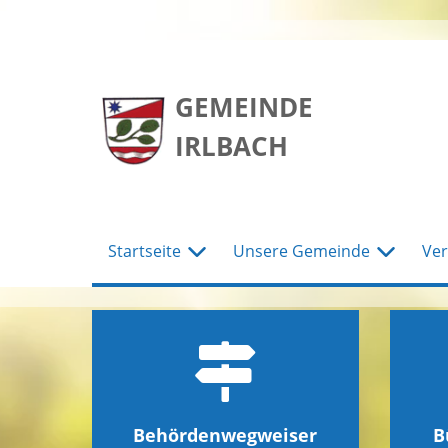
zum
zum
zum
Hauptmenu
Seiteninhalt
Footer
GEMEINDE
IRLBACH
Startseite
Unsere Gemeinde
Ver
Behördenwegweiser
B