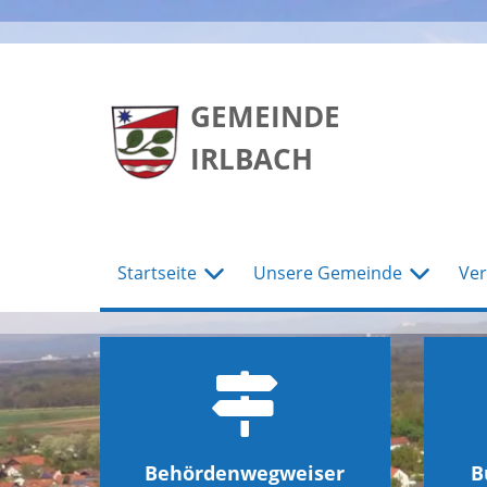
zum
zum
zum
Hauptmenu
Seiteninhalt
Footer
GEMEINDE
IRLBACH
Startseite
Unsere Gemeinde
Ver
Behördenwegweiser
B