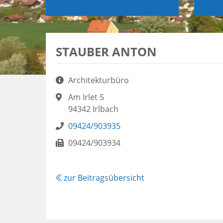
STAUBER ANTON
Aufgaben:
Architekturbüro
Adresse:
Am Irlet 5
94342 Irlbach
Telefon:
09424/903935
Fax:
09424/903934
zur Beitragsübersicht