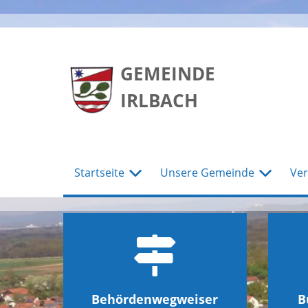
zum
zum
zum
Hauptmenu
Seiteninhalt
Footer
GEMEINDE
IRLBACH
Startseite
Unsere Gemeinde
Ver
Behördenwegweiser
B