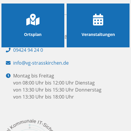
KONTAKT
Gemeinde Irlbach
Ortsplan
Veranstaltungen
Adresse:
Kirchplatz 7, 94342 Straßkirchen
Telefon:
09424 94 24 0
E-
info@vg-strasskirchen.de
Mail:
Öffnungszeiten:
Montag bis Freitag
von 08:00 Uhr bis 12:00 Uhr
Dienstag
von 13:30 Uhr bis 15:30 Uhr
Donnerstag
von 13:30 Uhr bis 18:00 Uhr