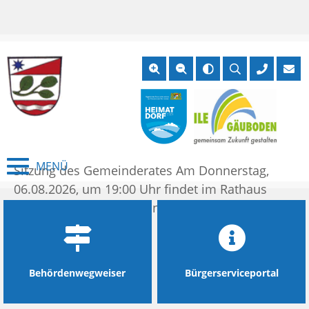
zum
zum
zum
SITZUNGSTERMINE
Hauptmenu
Seiteninhalt
Footer
Suche
öffnen
Hier finden Sie die öffentliche Bekanntmachung für
die nächste Sitzung.
Sitzungstermine
MENÜ
Sitzung des Gemeinderates Am Donnerstag,
06.08.2026, um 19:00 Uhr findet im Rathaus
Irlbach am Kirchberg 1 in Irlbach die Sitzung...
weiterlesen
Behördenwegweiser
Bürgerserviceportal