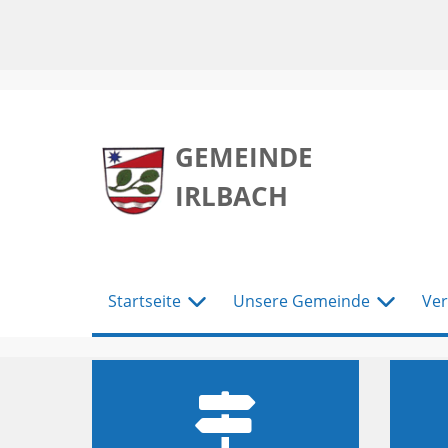
zum
zum
zum
Hauptmenu
Seiteninhalt
Footer
GEMEINDE
IRLBACH
Startseite
Unsere Gemeinde
Ver