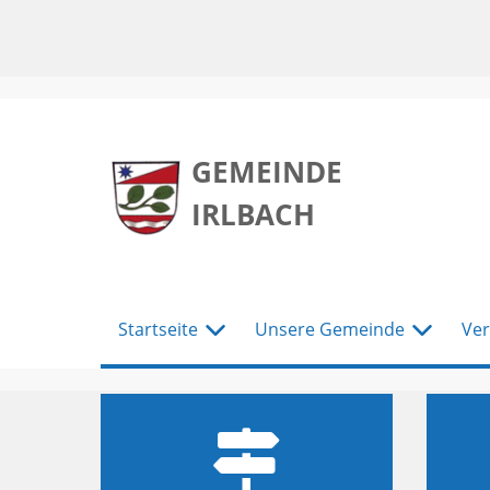
zum
zum
zum
Hauptmenu
Seiteninhalt
Footer
GEMEINDE
IRLBACH
Startseite
Unsere Gemeinde
Ver