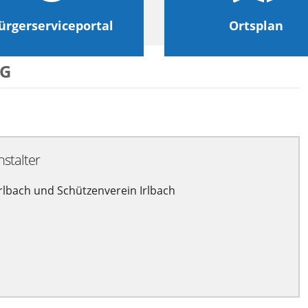
ürgerserviceportal
Ortsplan
NG
nstalter
rlbach und Schützenverein Irlbach