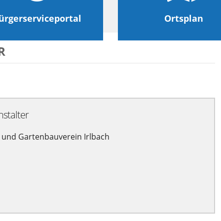
ürgerserviceportal
Ortsplan
R
nstalter
 und Gartenbauverein Irlbach