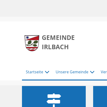
zum
zum
zum
Hauptmenu
Seiteninhalt
Footer
GEMEINDE
IRLBACH
Startseite
Unsere Gemeinde
Ver