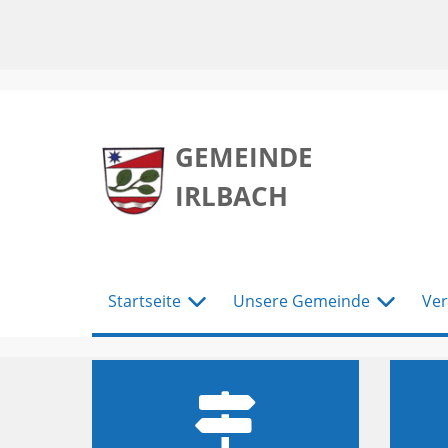
zum
zum
zum
Hauptmenu
Seiteninhalt
Footer
GEMEINDE
IRLBACH
Startseite
Unsere Gemeinde
Ver