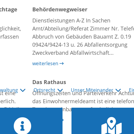
chtage
Behördenwegweiser
Dienstleistungen A-Z In Sachen
lichkeit,
Amt/Abteilung/Referat Zimmer Nr. Telef
erfassen
Abbruch von Gebäuden Bauamt Z. 0.19
09424/9424-13 u. 26 Abfallentsorgung
Zweckverband Abfallwirtschaft...
weiterlesen
Das Rathaus
waltung
Ortsrecht
Unser Miteinander
Ei
t eine
Öffnungszeiten und Parteiverkehr Achtu
erlich.
das Einwohnermeldeamt ist eine telefo
 E-Mail
Terminvereinbarung erforderlich.
er
weiterlesen