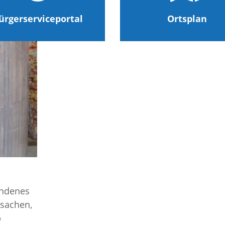
ürgerserviceportal
Ortsplan
undenes
dsachen,
b