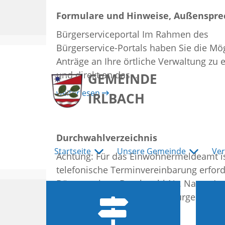
Formulare und Hinweise, Außenspre
zum
zum
zum
Bürgerserviceportal Im Rahmen des
Hauptmenu
Seiteninhalt
Footer
Bürgerservice-Portals haben Sie die Mög
Anträge an Ihre örtliche Verwaltung zu 
und direkt an das...
GEMEINDE
weiterlesen
IRLBACH
Durchwahlverzeichnis
Startseite
Unsere Gemeinde
Ver
Achtung: Für das Einwohnermeldeamt is
telefonische Terminvereinbarung erford
Bürgermeister Durchwahl-Nr. Name Amt
(09424)9424-10 Herr Erster Bürgermeist
Dengler Bürgermeisteramt...